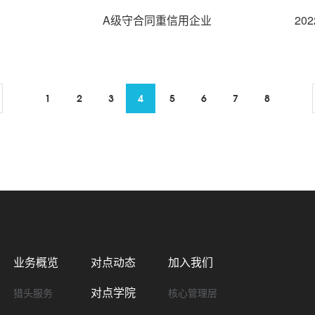
A级守合同重信用企业
2
1
2
3
4
5
6
7
8
业务概览
对点动态
加入我们
对点学院
猎头服务
核心管理层