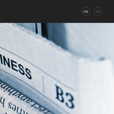
CN
EN