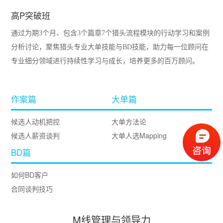
高P突破班
通过为期3个月、包含3个篇章7个猎头流程模块的行动学习和案例
分析讨论，聚焦猎头专业大单技能与BD技能，助力每一位顾问在
专业细分领域进行持续性学习与成长，培养更多的百万顾问。
课程内容
作案篇
大单篇
候选人动机把控
大单方法论
候选人薪资谈判
大单人选Mapping
BD篇
如何BD客户
合同谈判技巧
M线管理与领导力