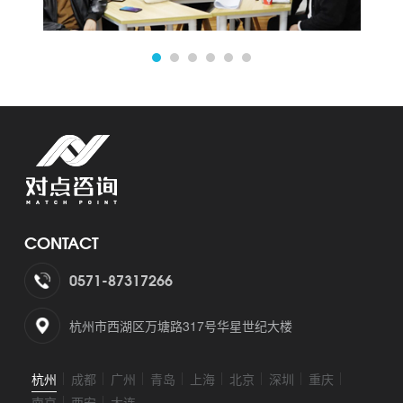
1
2
3
4
CONTACT
0571-87317266
杭州市西湖区万塘路317号华星世纪大楼
杭州
成都
广州
青岛
上海
北京
深圳
重庆
南京
西安
大连