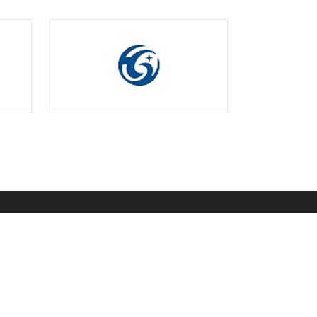
CONTACT
0571-87317266